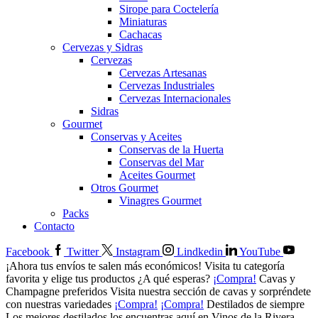
Sirope para Coctelería
Miniaturas
Cachacas
Cervezas y Sidras
Cervezas
Cervezas Artesanas
Cervezas Industriales
Cervezas Internacionales
Sidras
Gourmet
Conservas y Aceites
Conservas de la Huerta
Conservas del Mar
Aceites Gourmet
Otros Gourmet
Vinagres Gourmet
Packs
Contacto
Facebook
Twitter
Instagram
Lindkedin
YouTube
¡Ahora tus envíos te salen más económicos!
Visita tu categoría
favorita y elige tus productos ¿A qué esperas?
¡Compra!
Cavas y
Champagne preferidos
Visita nuestra sección de cavas y sorpréndete
con nuestras variedades
¡Compra!
¡Compra!
Destilados de siempre
Los mejores destilados los encuentras aquí en Vinos de la Rivera,