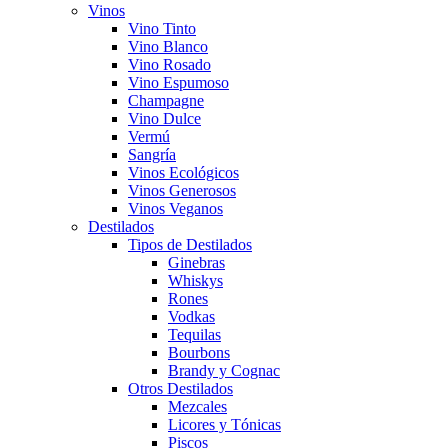
Vinos
Vino Tinto
Vino Blanco
Vino Rosado
Vino Espumoso
Champagne
Vino Dulce
Vermú
Sangría
Vinos Ecológicos
Vinos Generosos
Vinos Veganos
Destilados
Tipos de Destilados
Ginebras
Whiskys
Rones
Vodkas
Tequilas
Bourbons
Brandy y Cognac
Otros Destilados
Mezcales
Licores y Tónicas
Piscos