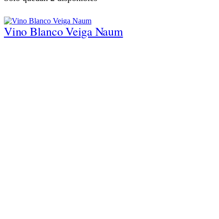
Vino Blanco Veiga Naum
10,99
€
El precio original era: 10,99 €.
9,45
€
El precio
actual es: 9,45 €.
IVA Incluido
Vino Blanco Veiga Naum cantidad
Hay existencias
Vino Espumoso Hacienda Casa Del Valle
Frizzante 5.5
6,84
€
IVA Incluido
Vino Espumoso Hacienda Casa del Valle Frizzante 5.5 cantidad
Hay existencias