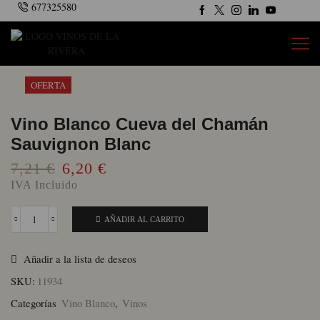
677325580
OFERTA
Vino Blanco Cueva del Chamán
Sauvignon Blanc
El
El
7,21
€
6,20
€
precio
precio
IVA Incluido
original
actual
era:
es:
AÑADIR AL CARRITO
Vino
Blanco
7,21 €.
6,20 €.
Cueva
Añadir a la lista de deseos
del
Chamán
SKU:
11934
Sauvignon
Blanc
Categorías
Vino Blanco
,
Vinos
cantidad