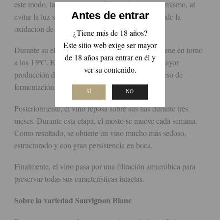
este modo, la uva llega muy fría a la bodega. Asimismo, al
Antes de entrar
evitar la luz solar y las altas temperaturas, se impide la
oxidación de los racimos.
¿Tiene más de 18 años?
Este sitio web exige ser mayor
Durante su elaboración, la fermentación se mantiene en torno
de 18 años para entrar en él y
a los 13ºC. Esta baja temperatura favorece una mayor
ver su contenido.
producción de aromas. Por consiguiente, el proceso de
fermentación se alarga hasta 25 días.
SÍ
NO
Posteriormente, el vino reposa sobre sus lías durante tres
meses. Durante esta etapa, el mosto se mueve cada semana.
Como resultado, se obtiene un vino mucho más sedoso,
estructurado y con gran persistencia en boca.
Finalmente, el vino pasa por una filtración amicróbica para
preservar todas sus características intactas.
Sobre la variedad Sauvignon Blanc