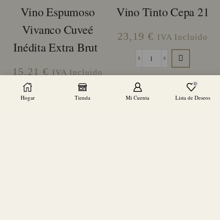
Vino Espumoso
Vino Tinto Cepa 21
Vivanco Cuveé
23,19
€
IVA Incluido
Inédita Extra Brut
Vino
15,21
€
Tinto
IVA Incluido
Cepa
0
21
Vino
Hogar
Tienda
Mi Cuenta
Lista de Deseos
cantidad
Espumoso
Vivanco
Cuveé
Inédita
Extra
Brut
cantidad