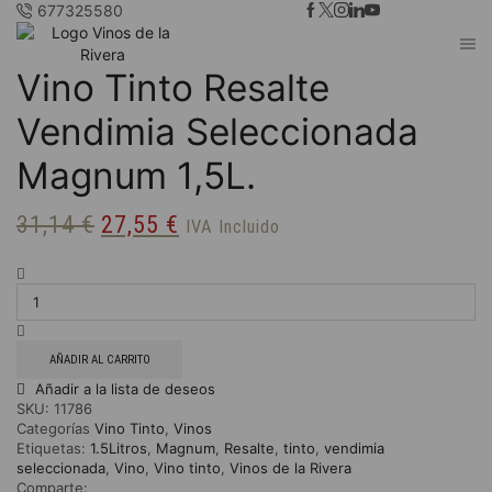
677325580
Vino Tinto Resalte
Vendimia Seleccionada
Magnum 1,5L.
31,14
€
El
27,55
€
El
IVA Incluido
precio
precio
Vino
Tinto
original
actual
Resalte
Vendimia
era:
es:
Seleccionada
AÑADIR AL CARRITO
Magnum
31,14 €.
27,55 €.
Añadir a la lista de deseos
1,5L.
SKU:
11786
cantidad
Categorías
Vino Tinto
,
Vinos
Etiquetas:
1.5Litros
,
Magnum
,
Resalte
,
tinto
,
vendimia
seleccionada
,
Vino
,
Vino tinto
,
Vinos de la Rivera
Comparte: