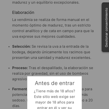
madurez y un equilibrio excepcionales.
Gestionar consentimiento
Elaboración
La vendimia se realiza de forma manual en el
momento óptimo de madurez, tras un estricto
control analítico y de cata en campo para que la
uva exprese sus mejores cualidades.
Selección:
Se revisa la uva a la entrada de la
bodega, dejando únicamente los racimos que
presentan una sanidad y madurez excelentes.
Proceso:
Tras el despalillado, la elaboración se
realiza por gravedad, sin el uso de bombeos
agresivos que puedan maltratar la uva.
Antes de entrar
Fermentación:
Ocurre a baja temperatura para
¿Tiene más de 18 años?
potenciar la frescura y extraer el tanino más
Este sitio web exige ser
sedoso. La maceración total dura en torno a 20
mayor de 18 años para
días.
entrar en él y ver su