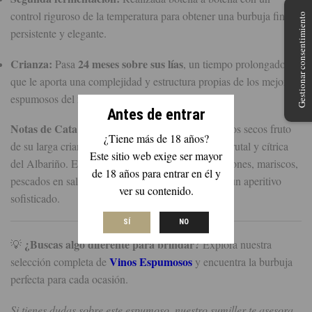
control riguroso de la temperatura para obtener una burbuja fina,
Gestionar consentimiento
persistente y elegante.
Crianza:
24 meses sobre sus lías
Pasa
, un tiempo prolongado
que le aporta una complejidad y estructura propias de los mejores
espumosos del mundo.
Antes de entrar
Notas de Cata:
Presenta notas de panadería y frutos secos fruto
¿Tiene más de 18 años?
de su larga crianza, manteniendo siempre el alma frutal y cítrica
Este sitio web exige ser mayor
del Albariño. Es el compañero ideal para celebraciones, mariscos,
de 18 años para entrar en él y
pescados en salsa o simplemente para disfrutar de un aperitivo
ver su contenido.
sofisticado.
SÍ
NO
¿Buscas algo diferente para brindar?
💡
Explora nuestra
Vinos Espumosos
selección completa de
y encuentra la burbuja
perfecta para cada ocasión.
Si tienes dudas sobre este espumoso, nuestro sumiller te asesora