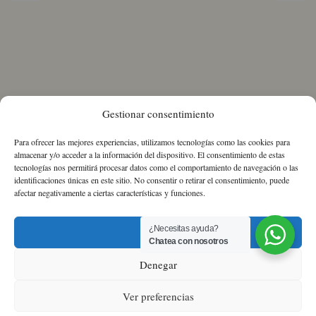
de
Vivanco
Haza
Cuveé
Crianza
Inédita
cantidad
Extra
Brut
cantidad
Gestionar consentimiento
Para ofrecer las mejores experiencias, utilizamos tecnologías como las cookies para
almacenar y/o acceder a la información del dispositivo. El consentimiento de estas
tecnologías nos permitirá procesar datos como el comportamiento de navegación o las
identificaciones únicas en este sitio. No consentir o retirar el consentimiento, puede
afectar negativamente a ciertas características y funciones.
¿Necesitas ayuda?
Aceptar
Chatea con nosotros
Sobre nosotros
Política de Cookies
Política
Denegar
de Privacidad
Términos y condiciones
Ver preferencias
0