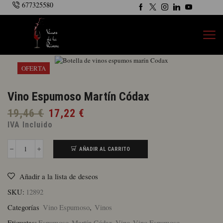
677325580
OFERTA
Vino Espumoso Martín Códax
El
El
19,46
€
17,22
€
precio
precio
IVA Incluido
original
actual
era:
es:
AÑADIR AL CARRITO
Vino
Espumoso
19,46 €.
17,22 €.
Martín
Añadir a la lista de deseos
Códax
cantidad
SKU:
12892
Categorías
Vino Espumoso
,
Vinos
Etiquetas:
Espumoso
,
Martín Códax
,
Vino
,
Vino Espumoso
,