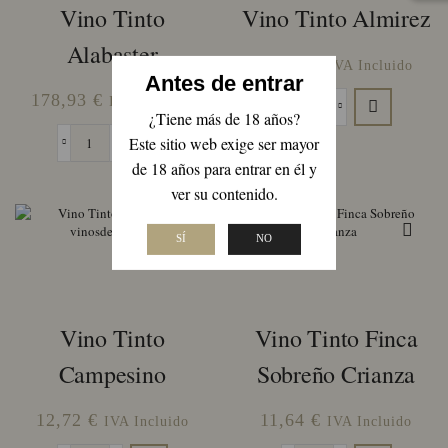
Vino Tinto
Vino Tinto Almirez
Alabaster
24,65
€
IVA Incluido
Antes de entrar
178,93
€
IVA Incluido
Vino
¿Tiene más de 18 años?
Tinto
Este sitio web exige ser mayor
Vino
Almirez
de 18 años para entrar en él y
Tinto
cantidad
Alabaster
ver su contenido.
cantidad
SÍ
NO
Vino Tinto
Vino Tinto Finca
Campesino
Sobreño Crianza
12,72
€
11,64
€
IVA Incluido
IVA Incluido