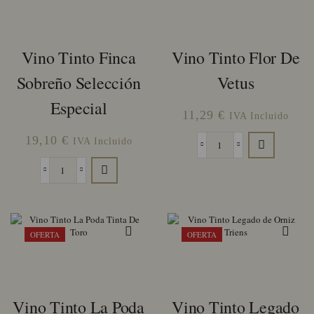
Vino Tinto Finca
Vino Tinto Flor De
Sobreño Selección
Vetus
Especial
11,29
€
IVA Incluido
19,10
€
IVA Incluido
Vino
Tinto
Vino
Flor
Tinto
de
Finca
Vetus
Sobreño
cantidad
Selección
OFERTA
OFERTA
Especial
cantidad
Vino Tinto La Poda
Vino Tinto Legado