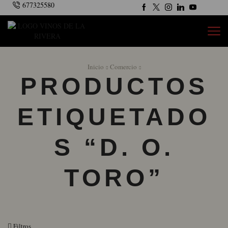
677325580
Inicio
Comercio
PRODUCTOS
ETIQUETADO
S “D. O.
TORO”
Filtros