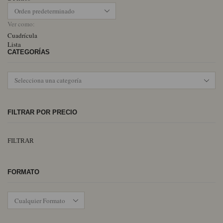
Ver como:
Cuadrícula
Lista
CATEGORÍAS
FILTRAR POR PRECIO
Pr
Pr
FILTRAR
mí
má
FORMATO