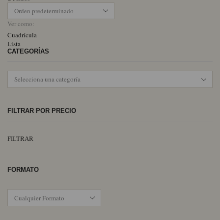
Ver como:
Cuadrícula
Lista
CATEGORÍAS
FILTRAR POR PRECIO
Pr
Pr
FILTRAR
mí
má
FORMATO