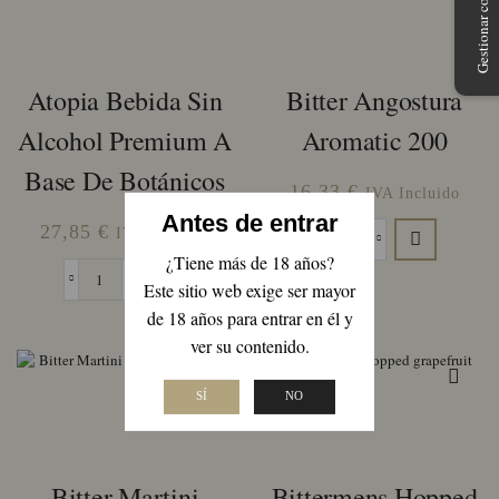
24
botellas
de
33cl
Atopia Bebida Sin
Bitter Angostura
cantidad
Alcohol Premium A
Aromatic 200
Base De Botánicos
16,33
€
IVA Incluido
Antes de entrar
27,85
€
IVA Incluido
Bitter
¿Tiene más de 18 años?
Angostura
Atopia
Este sitio web exige ser mayor
Aromatic
Bebida
200
de 18 años para entrar en él y
Sin
cantidad
ver su contenido.
Alcohol
Premium
a
SÍ
NO
Base
de
Botánicos
cantidad
Bitter Martini
Bittermens Hopped