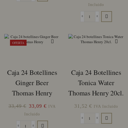
cantidad
precio
precio
Incluido
14,87 €.
14,30 €.
original
actual
Caja
era:
es:
24
33,49 €.
33,09 €
botellines
Ginger
Ale
OFERTA
Thomas
Henry
cantidad
Caja 24 Botellines
Caja 24 Botellines
Ginger Beer
Tonica Water
Thomas Henry
Thomas Henry 20cl.
El
El
33,49
€
33,09
€
31,52
€
IVA
IVA Incluido
precio
precio
Incluido
Caja
original
actual
24