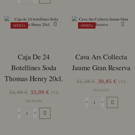
Caja
era:
es:
botellines
24
33,49 €.
33,09 €.
Tonica
botellines
Water
Ginger
Thomas
Beer
OFERTA
OFERTA
Henry
Thomas
20cl.
Henry
cantidad
cantidad
Caja De 24
Cava Ars Collecta
Botellines Soda
Jaume Gran Reserva
Thomas Henry 20cl.
El
El
31,38
€
30,85
€
IVA
precio
precio
Incluido
El
El
33,49
€
33,09
€
IVA
original
actual
precio
precio
Incluido
Cava
era:
es:
original
actual
Ars
31,38 €.
30,85 €
Caja
era:
es:
Collecta
de
Jaume
33,49 €.
33,09 €.
24
Gran
botellines
Reserva