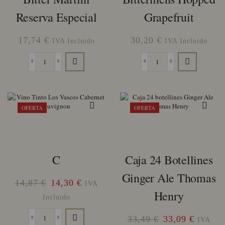
Reserva Especial
Grapefruit
17,74
€
30,20
€
IVA Incluido
IVA Incluido
Bitter
Bittermens
Martini
Hopped
Reserva
Grapefruit
Especial
cantidad
cantidad
OFERTA
OFERTA
C
Caja 24 Botellines
Ginger Ale Thomas
El
El
14,87
€
14,30
€
IVA
Henry
precio
precio
Incluido
original
actual
El
El
33,49
€
33,09
€
IVA
c
era:
es: