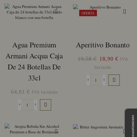
OFERTA
Agua Premium
Aperitivo Bonanto
Armani Acqua Caja
El
El
19,58
€
18,90
€
IVA
De 24 Botellas De
precio
precio
Incluido
original
actual
33cl
Aperitivo
era:
es:
Bonanto
19,58 €.
18,90 €
64,81
€
IVA Incluido
cantidad
Agua
Premium
Gestionar consentimiento
Armani
Acqua
Caja
de