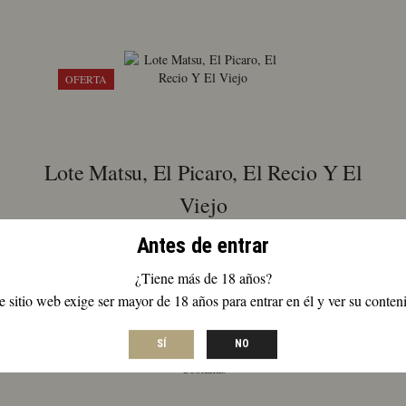
OFERTA
Lote Matsu, El Picaro, El Recio Y El
Viejo
Antes de entrar
El
El
58,12
€
53,49
€
IVA Incluido
precio
precio
¿Tiene más de 18 años?
Lote
original
actual
e sitio web exige ser mayor de 18 años para entrar en él y ver su conten
Matsu,
era:
es:
El
58,12 €.
53,49 €.
SÍ
NO
Picaro,
El
Recio