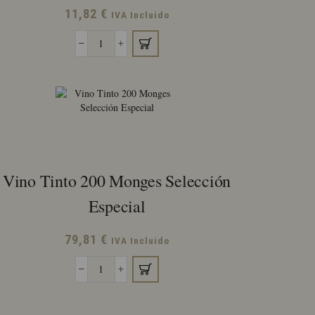
11,82
€
IVA Incluido
Vino
Tinto
Pago
del
Vicario
Monagós
Crianza
cantidad
Vino Tinto 200 Monges Selección
Especial
79,81
€
IVA Incluido
Vino
Tinto
200