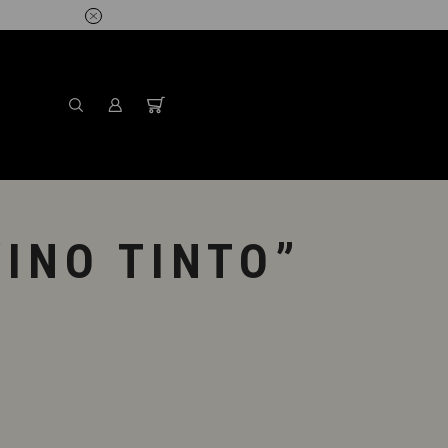
Antes de comprar consu
INO TINTO”