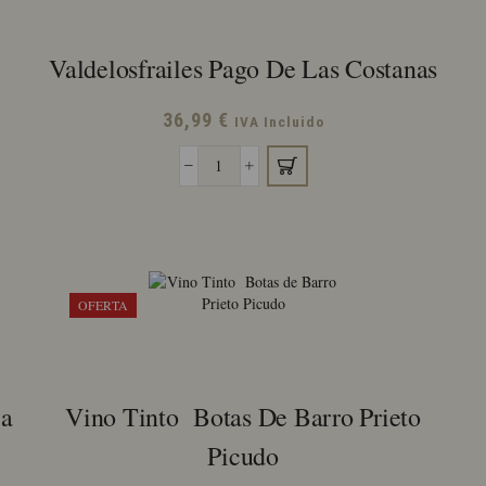
Y
El
Viejo
Valdelosfrailes Pago De Las Costanas
cantidad
36,99
€
IVA Incluido
Valdelosfrailes
Pago
de
las
Costanas
cantidad
OFERTA
ja
Vino Tinto Botas De Barro Prieto
Picudo