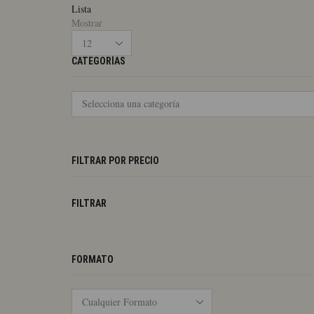
Lista
Mostrar
Productos
por
CATEGORÍAS
pagina
FILTRAR POR PRECIO
FILTRAR
FORMATO