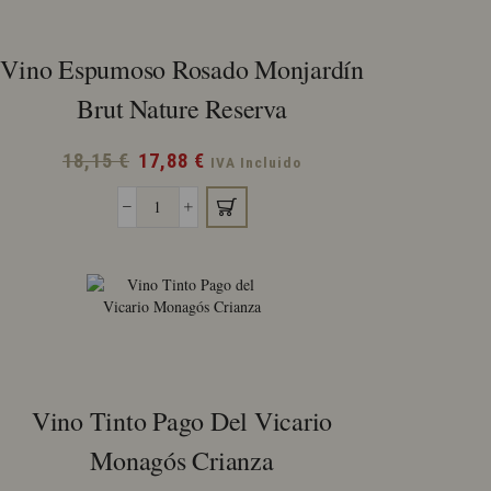
Vino Espumoso Rosado Monjardín
Brut Nature Reserva
El
El
18,15
€
17,88
€
IVA Incluido
precio
precio
Vino
original
actual
Espumoso
era:
es:
Rosado
18,15 €.
17,88 €.
Monjardín
Brut
Nature
Reserva
cantidad
Vino Tinto Pago Del Vicario
Monagós Crianza