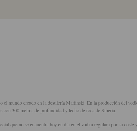
undo creado en la destilería Mariinski. En la producción del vodka
s con 300 metros de profundidad y lecho de roca de Siberia.
cial que no se encuentra hoy en día en el vodka regulara por su coste y 