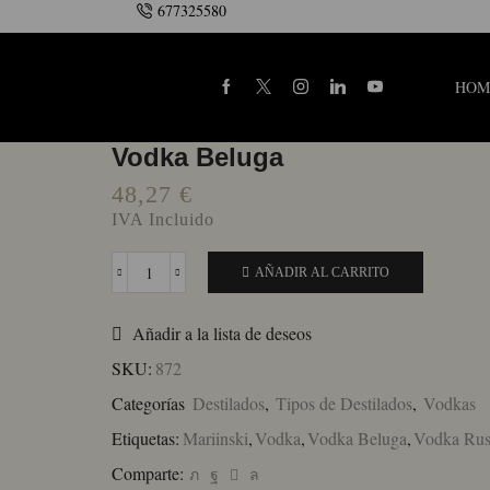
677325580
HOM
Vodka Beluga
48,27
€
IVA Incluido
AÑADIR AL CARRITO
Vodka
Beluga
cantidad
Añadir a la lista de deseos
SKU:
872
Categorías
Destilados
,
Tipos de Destilados
,
Vodkas
Etiquetas:
Mariinski
,
Vodka
,
Vodka Beluga
,
Vodka Ru
Comparte: