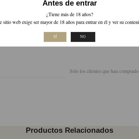
Antes de entrar
¿Tiene más de 18 años?
 En nariz predominan aromas frescos que se complementan elegantemente 
e sitio web exige ser mayor de 18 años para entrar en él y ver su conten
 tiempo profundo y sofisticado.
SÍ
NO
a, póngase en contacto con el sumiller de nuestra tienda online de vin
Sólo los clientes que han comprado
Productos Relacionados