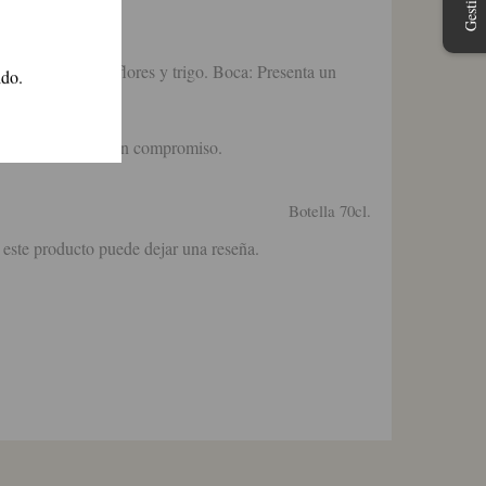
con las notas de flores y trigo. Boca: Presenta un
ido.
os y le asesorará sin compromiso.
Botella 70cl.
 este producto puede dejar una reseña.