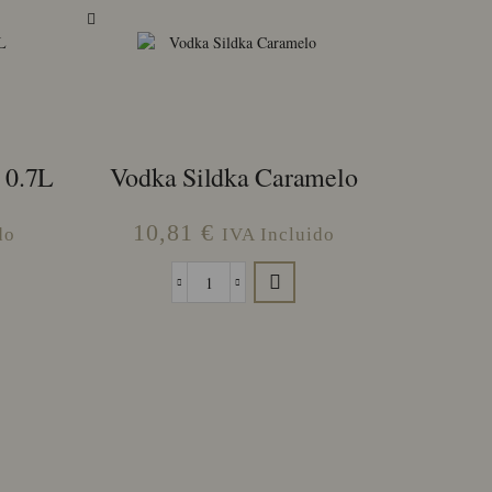
 0.7L
Vodka Sildka Caramelo
10,81
€
do
IVA Incluido
Vodka
Sildka
Caramelo
cantidad
Vodka E