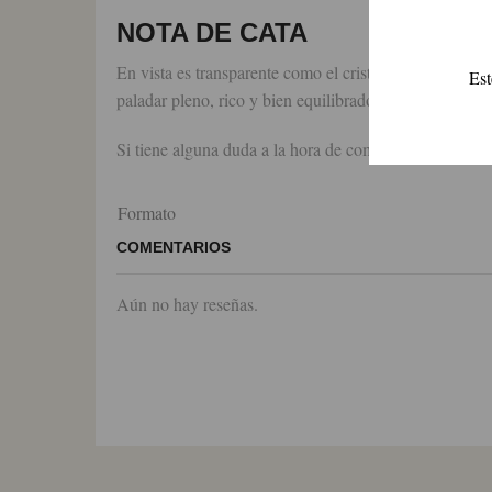
NOTA DE CATA
En vista es transparente como el cristal y con brillo.
Est
paladar pleno, rico y bien equilibrado siendo al mismo
Si tiene alguna duda a la hora de comprar Vodka Belug
Formato
COMENTARIOS
Aún no hay reseñas.