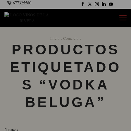
677325580
Inicio
Comercio
PRODUCTOS
ETIQUETADO
S “VODKA
BELUGA”
Filtros