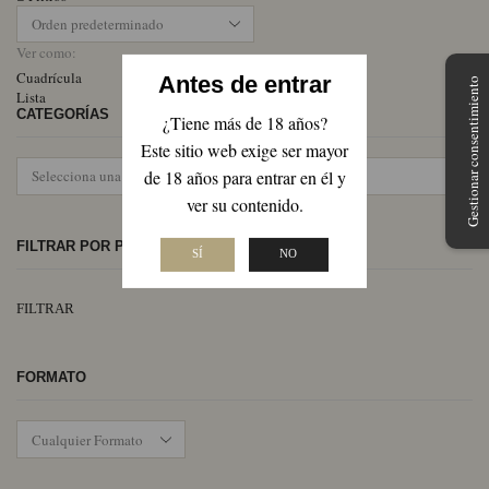
Ver como:
Cuadrícula
Antes de entrar
Gestionar consentimiento
Lista
CATEGORÍAS
¿Tiene más de 18 años?
Este sitio web exige ser mayor
de 18 años para entrar en él y
ver su contenido.
FILTRAR POR PRECIO
SÍ
NO
Pr
Pr
FILTRAR
mí
má
FORMATO