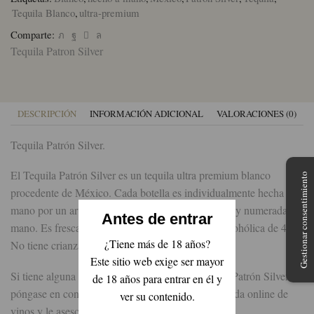
Tequila Blanco
,
ultra-premium
Comparte:
Tequila Patron Silver
DESCRIPCIÓN
INFORMACIÓN ADICIONAL
VALORACIONES (0)
Tequila Patrón Silver.
El Tequila Patrón Silver es un tequila ultra premium blanco
Gestionar consentimiento
procedente de México. Cada botella es individualmente hecha a
mano por un artesano de vidrio en vidrio reciclado y numerada a
Antes de entrar
mano. Es fresca y dulce. Tiene una graduación alcohólica de 40°.
¿Tiene más de 18 años?
No tiene crianza en madera.
Este sitio web exige ser mayor
Si tiene alguna duda a la hora de comprar Tequila Patrón Silver,
de 18 años para entrar en él y
póngase en contacto con el sumiller de nuestra tienda online de
ver su contenido.
vinos y le asesorará sin compromiso.