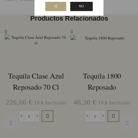
SÍ
NO
Productos Relacionados
Tequila Clase Azul
Tequila 1800
Reposado 70 Cl
Reposado
226,66
€
46,30
€
IVA Incluido
IVA Incluido
Tequila
Tequila
Clase
1800
Azul
Reposado
Reposado
cantidad