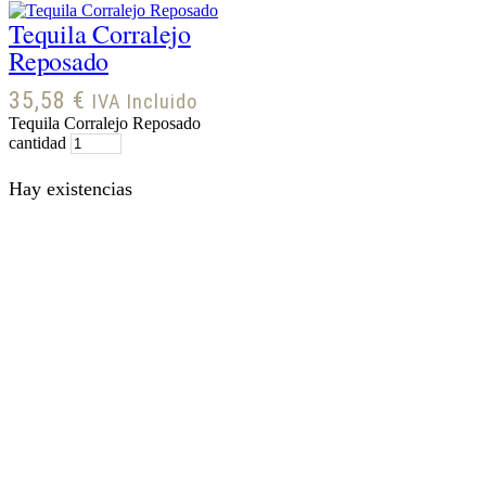
Tequila Corralejo
Reposado
35,58
€
IVA Incluido
Tequila Corralejo Reposado
cantidad
Hay existencias
Tequila Don Julio
Blanco
53,39
€
IVA Incluido
Tequila Don Julio Blanco
cantidad
Sobre nosotros
Política de Cookies
Política de
Privacidad
Términos y condiciones