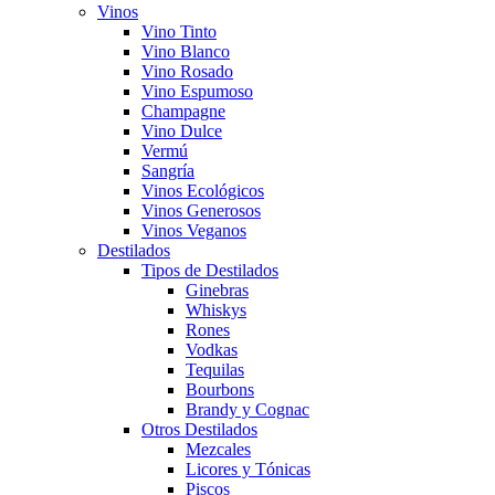
Vinos
Vino Tinto
Vino Blanco
Vino Rosado
Vino Espumoso
Champagne
Vino Dulce
Vermú
Sangría
Vinos Ecológicos
Vinos Generosos
Vinos Veganos
Destilados
Tipos de Destilados
Ginebras
Whiskys
Rones
Vodkas
Tequilas
Bourbons
Brandy y Cognac
Otros Destilados
Mezcales
Licores y Tónicas
Piscos