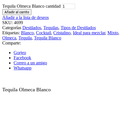
Tequila Olmeca Blanco cantidad
Añadir al carrito
Añadir a la lista de deseos
SKU:
4699
Categorías
Destilados
,
Tequilas
,
Tipos de Destilados
Etiquetas:
Blanco
,
Cocktail
,
Cristalino
,
Ideal para mezclar
,
Mixto
,
Olmeca
,
Tequila
,
Tequila Blanco
Comparte:
Gorjeo
Facebook
Correo a un amigo
Whatsapp
Tequila Olmeca Blanco