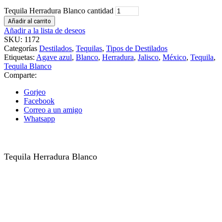
Tequila Herradura Blanco cantidad
Añadir al carrito
Añadir a la lista de deseos
SKU:
1172
Categorías
Destilados
,
Tequilas
,
Tipos de Destilados
Etiquetas:
Agave azul
,
Blanco
,
Herradura
,
Jalisco
,
México
,
Tequila
,
Tequila Blanco
Comparte:
Gorjeo
Facebook
Correo a un amigo
Whatsapp
Tequila Herradura Blanco