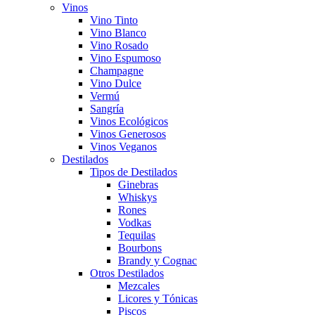
Vinos
Vino Tinto
Vino Blanco
Vino Rosado
Vino Espumoso
Champagne
Vino Dulce
Vermú
Sangría
Vinos Ecológicos
Vinos Generosos
Vinos Veganos
Destilados
Tipos de Destilados
Ginebras
Whiskys
Rones
Vodkas
Tequilas
Bourbons
Brandy y Cognac
Otros Destilados
Mezcales
Licores y Tónicas
Piscos