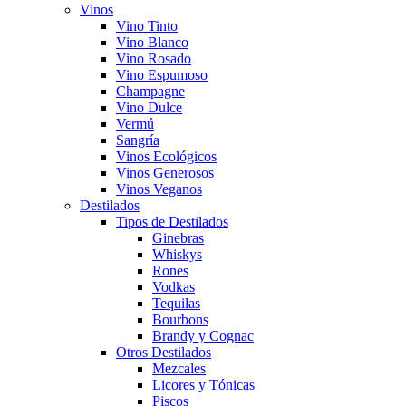
Vinos
Vino Tinto
Vino Blanco
Vino Rosado
Vino Espumoso
Champagne
Vino Dulce
Vermú
Sangría
Vinos Ecológicos
Vinos Generosos
Vinos Veganos
Destilados
Tipos de Destilados
Ginebras
Whiskys
Rones
Vodkas
Tequilas
Bourbons
Brandy y Cognac
Otros Destilados
Mezcales
Licores y Tónicas
Piscos