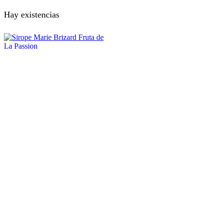
Hay existencias
Sirope Marie Brizard
Fruta De La Passion
9,98
€
IVA Incluido
Sirope Marie Brizard Fruta de La
Passion cantidad
Sobre nosotros
Política de Cookies
Política de
Privacidad
Términos y condiciones
Facebook
Twitter
Instagram
Linkedin
Youtube
Hogar
Tienda
Mi Cuenta