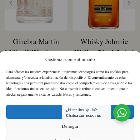
Ginebra Martin
Whisky Johnnie
Miller´s Westbourne
Walker Black Label
Gestionar consentimiento
39,42
€
29,62
€
IVA Incluido
IVA Incluido
Para ofrecer las mejores experiencias, utilizamos tecnologías como las cookies para
almacenar y/o acceder a la información del dispositivo. El consentimiento de estas
tecnologías nos permitirá procesar datos como el comportamiento de navegación o las
Ginebra
Whisky
identificaciones únicas en este sitio. No consentir o retirar el consentimiento, puede
Martin
Johnnie
afectar negativamente a ciertas características y funciones.
Miller
Walker
´s
Black
Westbourne
Label
¿Necesitas ayuda?
Aceptar
cantidad
cantidad
Chatea con nosotros
Sobre nosotros
Política de Cookies
Política
Denegar
de Privacidad
Términos y condiciones
Ver preferencias