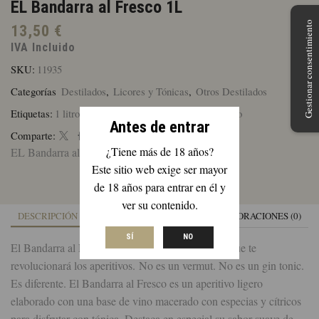
EL Bandarra al Fresco 1L
Gestionar consentimiento
13,50
€
IVA Incluido
SKU:
11935
Categorías
Destilados
,
Licores y Tónicas
,
Otros Destilados
Etiquetas:
1 litro
,
Aperitivo
,
El Bandarra al fresco
,
Rojo
Antes de entrar
Comparte:
¿Tiene más de 18 años?
EL Bandarra al Fresco 1L
Este sitio web exige ser mayor
de 18 años para entrar en él y
ver su contenido.
DESCRIPCIÓN
INFORMACIÓN ADICIONAL
VALORACIONES (0)
SÍ
NO
El Bandarra al Fresco, de color rojo-anaranjado, que te
revolucionará los aperitivos. No es un vermut. No es un gin tonic.
Es diferente. El Bandarra al Fresco es un aperitivo ligero
elaborado con una base de vino macerado con especias y cítricos
para disfrutar con tónica. Destaca en especial su sabor suave de