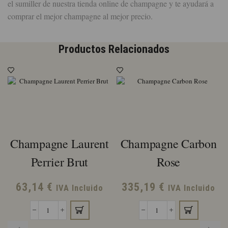
el sumiller de nuestra tienda online de champagne y te ayudará a
comprar el mejor champagne al mejor precio.
Productos Relacionados
Champagne Laurent
Champagne Carbon
Perrier Brut
Rose
63,14
€
335,19
€
IVA Incluido
IVA Incluido
Champagne
Champagne
Laurent
Carbon