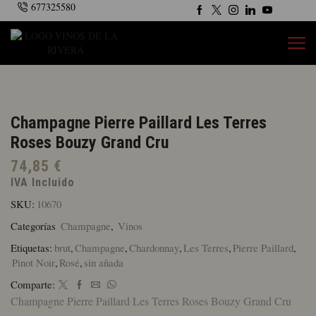
677325580
Champagne Pierre Paillard Les Terres
Roses Bouzy Grand Cru
74,85
€
IVA Incluido
SKU:
10670
Categorías
Champagne
,
Vinos
Etiquetas:
brut
,
Champagne
,
Chardonnay
,
Les Terres
,
Pierre Paillard
,
Pinot Noir
,
Rosé
,
sin añada
Comparte:
Champagne Pierre Paillard Les Terres Roses Bouzy Grand Cru