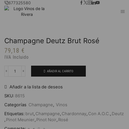
677325580
Champagne Deutz Brut Rosé
79,18
€
IVA Incluido
AÑADIR AL CARRITO
Champagne
Deutz
Brut
Añadir a la lista de deseos
Rosé
cantidad
SKU:
8615
Categorías
Champagne
,
Vinos
Etiquetas:
brut
,
Champagne
,
Chardonnay
,
Con A.O.C.
,
Deutz
,
Pinot Meunier
,
Pinot Noir
,
Rosé
Comparte: