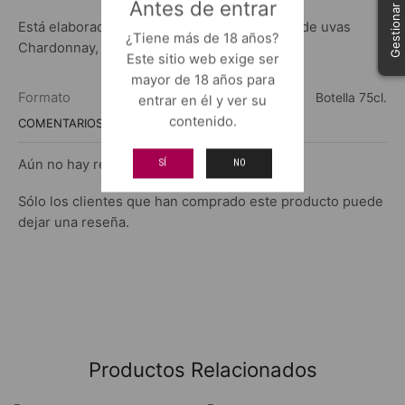
Antes de entrar
Está elaborado por una excelente selección de uvas
¿Tiene más de 18 años?
Chardonnay, Pinot Noir y Pinot Meunier.
Este sitio web exige ser
mayor de 18 años para
Formato
Botella 75cl.
entrar en él y ver su
contenido.
COMENTARIOS
Aún no hay reseñas.
SÍ
NO
Sólo los clientes que han comprado este producto puede
dejar una reseña.
Productos Relacionados