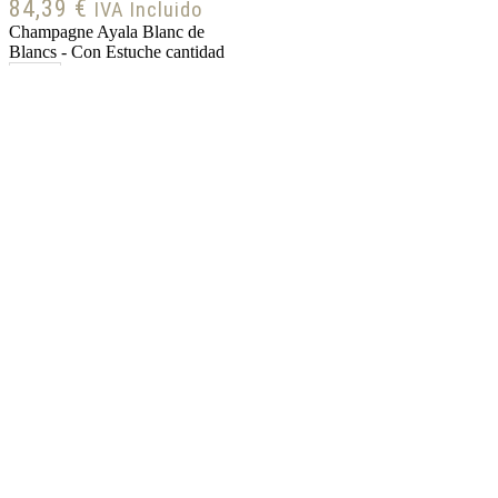
84,39
€
IVA Incluido
Champagne Ayala Blanc de
Blancs - Con Estuche cantidad
Hay existencias
Champagne Barons
De Rothschild Brut
63,65
€
IVA Incluido
Champagne Barons de Rothschild
Brut cantidad
Sobre nosotros
Política de Cookies
Política de
Privacidad
Términos y condiciones
Facebook
Twitter
Instagram
Linkedin
Youtube