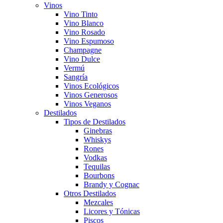
Vinos
Vino Tinto
Vino Blanco
Vino Rosado
Vino Espumoso
Champagne
Vino Dulce
Vermú
Sangría
Vinos Ecológicos
Vinos Generosos
Vinos Veganos
Destilados
Tipos de Destilados
Ginebras
Whiskys
Rones
Vodkas
Tequilas
Bourbons
Brandy y Cognac
Otros Destilados
Mezcales
Licores y Tónicas
Piscos