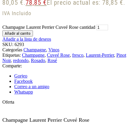
80,05 €.
78,85
€
El precio actual es: 78,85 €.
IVA Incluido
Champagne Laurent Perrier Cuveé Rose cantidad
Añadir al carrito
Añadir a la lista de deseos
SKU:
6293
Categorías
Champagne
,
Vinos
Etiquetas:
Champagne
,
Cuveé Rose
,
fresco
,
Laurent-Perrier
,
Pinot
Noir
,
redondo
,
Rosado
,
Rosé
Comparte:
Gorjeo
Facebook
Correo a un amigo
Whatsapp
Oferta
Champagne Laurent Perrier Cuveé Rose