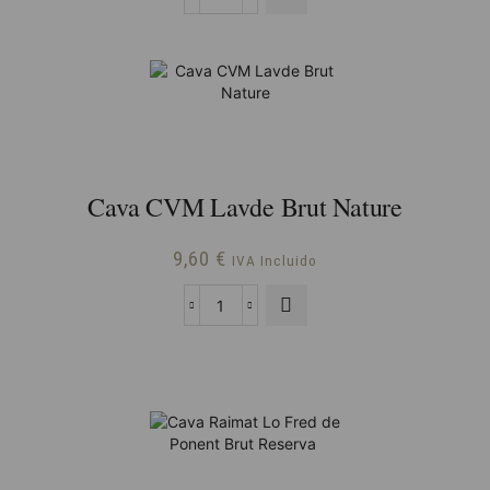
Cava
Codorníu
Brut
Benjamin
(20CL)
cantidad
Cava CVM Lavde Brut Nature
9,60
€
IVA Incluido
Cava
CVM
Lavde
Brut
Nature
cantidad