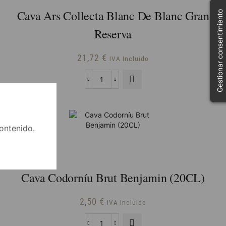
Cava Ars Collecta Blanc De Blanc Gran
Gestionar consentimiento
Reserva
21,72
€
IVA Incluido
Cava
Ars
Collecta
Blanc
de
contenido.
Blanc
Gran
Reserva
cantidad
Cava Codorníu Brut Benjamin (20CL)
2,50
€
IVA Incluido