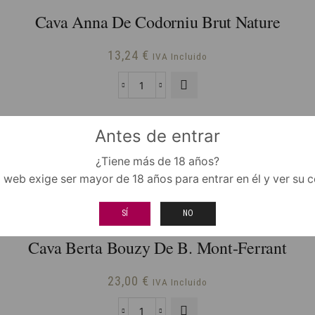
Cava Anna De Codorniu Brut Nature
13,24
€
IVA Incluido
Cava
Anna
de
Antes de entrar
Codorniu
Brut
¿Tiene más de 18 años?
Nature
o web exige ser mayor de 18 años para entrar en él y ver su 
cantidad
SÍ
NO
Cava Berta Bouzy De B. Mont-Ferrant
23,00
€
IVA Incluido