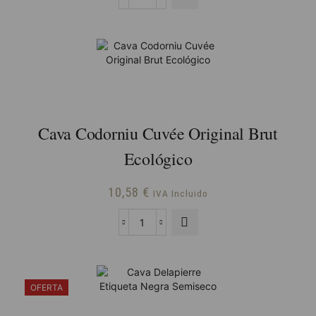
original
actual
Cava
Ars
era:
es:
Collecta
31,38 €.
30,85 €.
Jaume
Gran
Reserva
cantidad
Cava Codorniu Cuvée Original Brut
Ecológico
10,58
€
IVA Incluido
Cava
Codorniu
Cuvée
Original
Brut
OFERTA
Ecológico