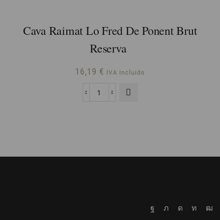
Cava Raimat Lo Fred De Ponent Brut
Reserva
16,19
€
IVA Incluido
Cava
Raimat
Lo
Fred
de
Ponent
Brut
Reserva
cantidad
Facebook
Twitter
Instagram
Linked
Yo