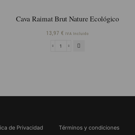
Cava Raimat Brut Nature Ecológico
13,97
€
IVA Incluido
Cava
Raimat
Brut
Nature
Ecológico
cantidad
tica de Privacidad
Términos y condiciones