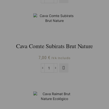
Cava
Berta
Bouzy
de
B.
Mont-
ferrant
cantidad
Cava Comte Subirats Brut Nature
7,00
€
IVA Incluido
Cava
Comte
Subirats
Brut
Nature
cantidad