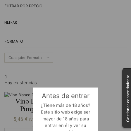
FILTRAR POR PRECIO
Pr
Pr
FILTRAR
m
m
FORMATO
Gestionar consentimiento
Hay existencias
Antes de entrar
Vino Blanco
¿Tiene más de 18 años?
Pimpollo
Este sitio web exige ser
5,46
€
mayor de 18 años para
IVA Incluido
Vino
entrar en él y ver su
Blanco