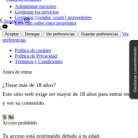
Administrar opciones
Gestionar los servicios
Gestionar {vendor_count} proveedores
Instagram
Leer más sobre estos propósitos
e
Ver
Aceptar
Denegar
Ver preferencias
Guardar preferencias
preferencias
Gestionar consentimiento
Política de cookies
Política de Privacidad
Términos y Condiciones
Antes de entrar
¿Tiene más de 18 años?
Este sitio web exige ser mayor de 18 años para entrar en él
y ver su contenido.
Sí
No
Acceso prohibido
Tu acceso está restringido debido a tu edad.