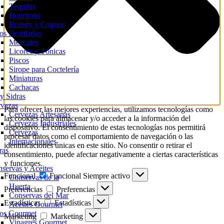
Tequilas
Bourbons
Brandy y Cognac
os Destilados
Mezcales
Licores y Tónicas
Piscos
Sirope para Coctelería
Miniaturas
Cachacas
y Sidras
vezas
Para ofrecer las mejores experiencias, utilizamos tecnologías como
Cervezas Artesanas
las cookies para almacenar y/o acceder a la información del
Cervezas Industriales
dispositivo. El consentimiento de estas tecnologías nos permitirá
Cervezas
procesar datos como el comportamiento de navegación o las
Internacionales
identificaciones únicas en este sitio. No consentir o retirar el
ras
consentimiento, puede afectar negativamente a ciertas características
y funciones.
servas y Aceites
Funcional
Funcional
Siempre activo
Conservas de la
Huerta
Preferencias
Preferencias
Conservas del Mar
Estadísticas
Estadísticas
Aceites Gourmet
os Gourmet
Marketing
Marketing
Vinagres Gourmet