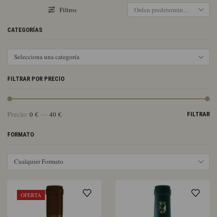
Filtros
CATEGORÍAS
Selecciona una categoría
FILTRAR POR PRECIO
Pr
Pr
Precio:
—
0 €
40 €
FILTRAR
mí
má
FORMATO
Cualquier Formato
OFERTA