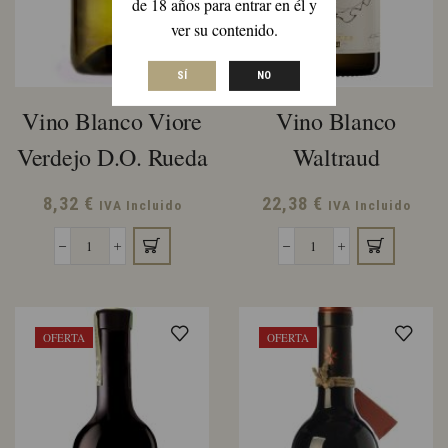
de 18 años para entrar en él y
ver su contenido.
SÍ
NO
Vino Blanco Viore
Vino Blanco
Verdejo D.O. Rueda
Waltraud
8,32
€
22,38
€
IVA Incluido
IVA Incluido
Vino
Vino
Blanco
Blanco
Viore
Waltraud
Verdejo
cantidad
D.O.
OFERTA
OFERTA
Rueda
cantidad