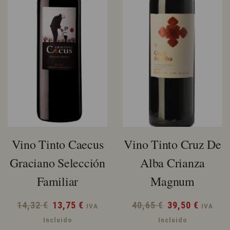
Vino Tinto Caecus
Vino Tinto Cruz De
Graciano Selección
Alba Crianza
Familiar
Magnum
El
El
El
El
14,32
€
13,75
€
40,65
€
39,50
€
IVA
IVA
precio
precio
precio
precio
Incluido
Incluido