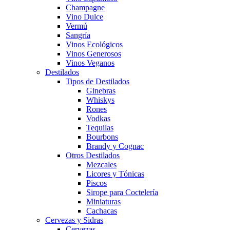
Champagne
Vino Dulce
Vermú
Sangría
Vinos Ecológicos
Vinos Generosos
Vinos Veganos
Destilados
Tipos de Destilados
Ginebras
Whiskys
Rones
Vodkas
Tequilas
Bourbons
Brandy y Cognac
Otros Destilados
Mezcales
Licores y Tónicas
Piscos
Sirope para Coctelería
Miniaturas
Cachacas
Cervezas y Sidras
Cervezas