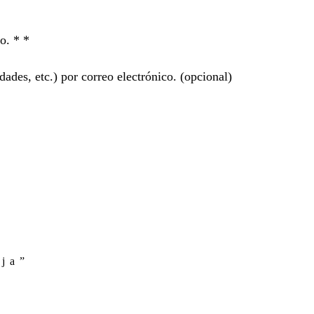
ro. *
*
ades, etc.) por correo electrónico.
(opcional)
oja”