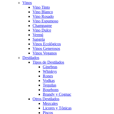
Vinos
Vino Tinto
Vino Blanco
Vino Rosado
Vino Espumoso
Champagne
Vino Dulce
Vermú
Sangría
Vinos Ecológicos
Vinos Generosos
Vinos Veganos
Destilados
Tipos de Destilados
Ginebras
Whiskys
Rones
Vodkas
Tequilas
Bourbons
Brandy y Cognac
Otros Destilados
Mezcales
Licores y Tónicas
Piscos