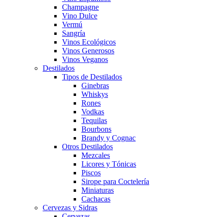
Champagne
Vino Dulce
Vermú
Sangría
Vinos Ecológicos
Vinos Generosos
Vinos Veganos
Destilados
Tipos de Destilados
Ginebras
Whiskys
Rones
Vodkas
Tequilas
Bourbons
Brandy y Cognac
Otros Destilados
Mezcales
Licores y Tónicas
Piscos
Sirope para Coctelería
Miniaturas
Cachacas
Cervezas y Sidras
Cervezas