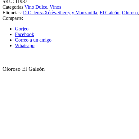
SKU:
11987
Categorías
Vino Dulce
,
Vinos
Etiquetas:
D.O Jerez-Xérès-Sherry y Manzanilla
,
El Galeón
,
Oloroso
Comparte:
Gorjeo
Facebook
Correo a un amigo
Whatsapp
Oloroso El Galeón