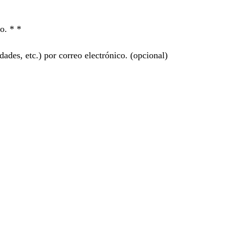
ro. *
*
ades, etc.) por correo electrónico.
(opcional)