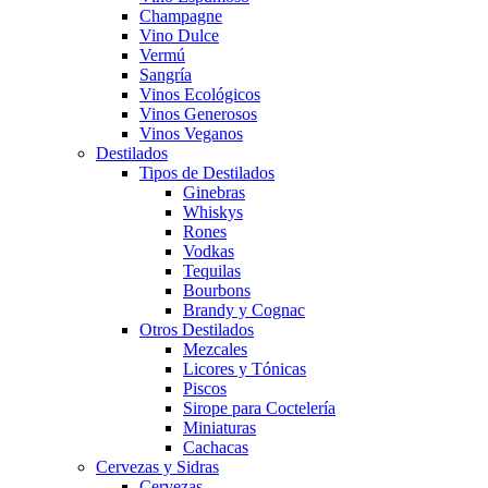
Champagne
Vino Dulce
Vermú
Sangría
Vinos Ecológicos
Vinos Generosos
Vinos Veganos
Destilados
Tipos de Destilados
Ginebras
Whiskys
Rones
Vodkas
Tequilas
Bourbons
Brandy y Cognac
Otros Destilados
Mezcales
Licores y Tónicas
Piscos
Sirope para Coctelería
Miniaturas
Cachacas
Cervezas y Sidras
Cervezas