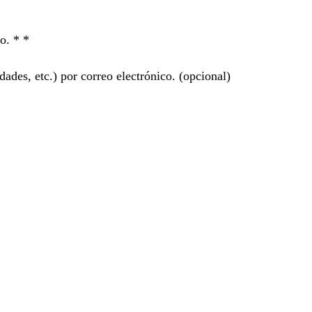
ro. *
*
ades, etc.) por correo electrónico.
(opcional)