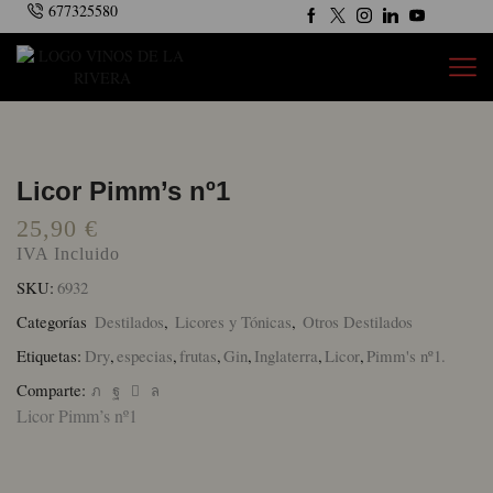
677325580
Licor Pimm’s nº1
25,90
€
IVA Incluido
SKU:
6932
Categorías
Destilados
,
Licores y Tónicas
,
Otros Destilados
Etiquetas:
Dry
,
especias
,
frutas
,
Gin
,
Inglaterra
,
Licor
,
Pimm's nº1.
Comparte:
Licor Pimm’s nº1