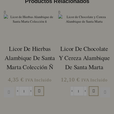
Productos Relacionados
Licor De Hierbas
Licor De Chocolate
Alambique De Santa
Y Cereza Alambique
Marta Colección Ñ
De Santa Marta
4,35
€
12,10
€
IVA Incluido
IVA Incluido
Licor
Licor
de
de
Hierbas
Chocolate
Alambique
y
de
Cereza