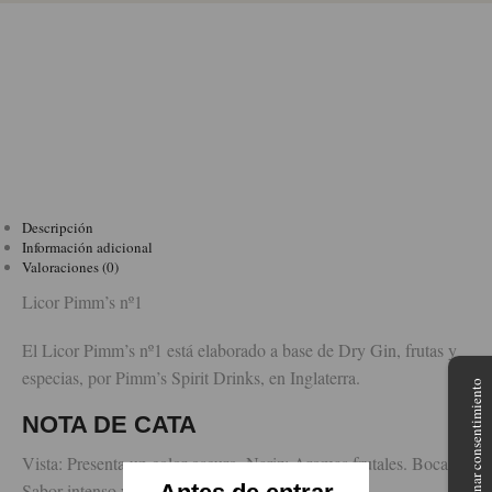
Descripción
Información adicional
Valoraciones (0)
Licor Pimm’s nº1
El Licor Pimm’s nº1 está elaborado a base de Dry Gin, frutas y
especias, por Pimm’s Spirit Drinks, en Inglaterra.
Gestionar consentimiento
NOTA DE CATA
Vista: Presenta un color oscuro. Nariz: Aromas frutales. Boca:
Antes de entrar
Sabor intenso y gran final.