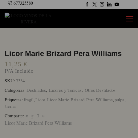
677325580
Licor Marie Brizard Pera Williams
11,25
€
IVA Incluido
SKU:
7334
Categorías
Destilados
,
Licores y Tónicas
,
Otros Destilados
Etiquetas:
fragil
,
Licor
,
Licor Marie Brizard
,
Pera Williams
,
pulpa
,
tierna
Comparte:
Licor Marie Brizard Pera Williams