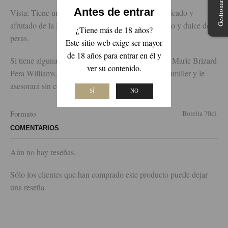
Antes de entrar
Vista: Tiene un color ambarino. Nariz: Aroma delicado y
afrutado de la Pera Williams. Boca: Sabor delicioso y dulce de
¿Tiene más de 18 años?
peras.
Este sitio web exige ser mayor
de 18 años para entrar en él y
Si tiene alguna duda a la hora de comprar el Licor Marie Brizard
ver su contenido.
Pera Williams, póngase en contacto con nuestro sumiller y le
asesorará sin compromiso.
SÍ
NO
Formato
Botella 70cl.
COMENTARIOS
Aún no hay reseñas.
Sólo los clientes que han comprado este producto puede dejar
una reseña.