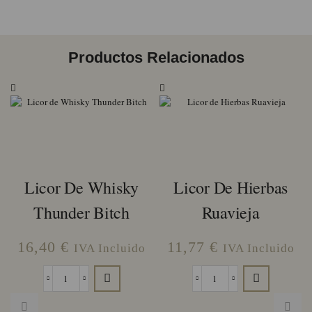
Productos Relacionados
Licor De Whisky
Licor De Hierbas
Thunder Bitch
Ruavieja
16,40
€
11,77
€
IVA Incluido
IVA Incluido
Licor
Licor
de
de
Whisky
Hierbas