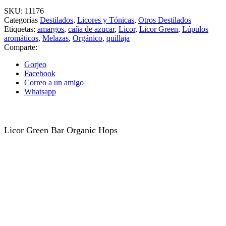
SKU:
11176
Categorías
Destilados
,
Licores y Tónicas
,
Otros Destilados
Etiquetas:
amargos
,
caña de azucar
,
Licor
,
Licor Green
,
Lúpulos
aromáticos
,
Melazas
,
Orgánico
,
quillaja
Comparte:
Gorjeo
Facebook
Correo a un amigo
Whatsapp
Licor Green Bar Organic Hops