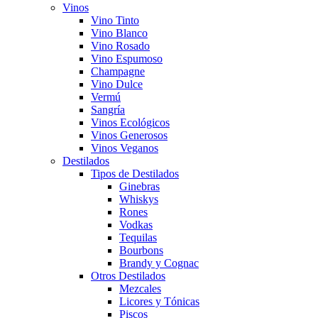
Vinos
Vino Tinto
Vino Blanco
Vino Rosado
Vino Espumoso
Champagne
Vino Dulce
Vermú
Sangría
Vinos Ecológicos
Vinos Generosos
Vinos Veganos
Destilados
Tipos de Destilados
Ginebras
Whiskys
Rones
Vodkas
Tequilas
Bourbons
Brandy y Cognac
Otros Destilados
Mezcales
Licores y Tónicas
Piscos