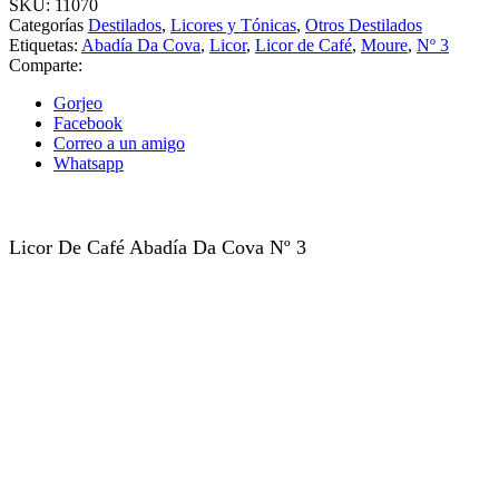
SKU:
11070
Categorías
Destilados
,
Licores y Tónicas
,
Otros Destilados
Etiquetas:
Abadía Da Cova
,
Licor
,
Licor de Café
,
Moure
,
Nº 3
Comparte:
Gorjeo
Facebook
Correo a un amigo
Whatsapp
Licor De Café Abadía Da Cova Nº 3