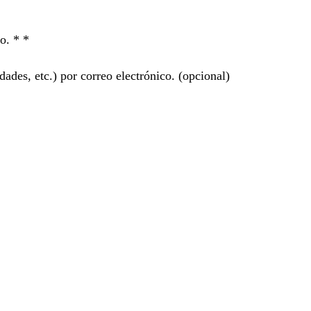
ro. *
*
ades, etc.) por correo electrónico.
(opcional)