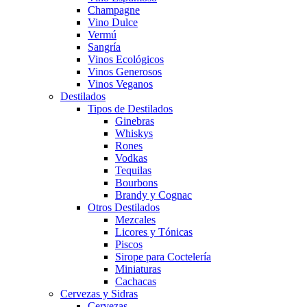
Champagne
Vino Dulce
Vermú
Sangría
Vinos Ecológicos
Vinos Generosos
Vinos Veganos
Destilados
Tipos de Destilados
Ginebras
Whiskys
Rones
Vodkas
Tequilas
Bourbons
Brandy y Cognac
Otros Destilados
Mezcales
Licores y Tónicas
Piscos
Sirope para Coctelería
Miniaturas
Cachacas
Cervezas y Sidras
Cervezas