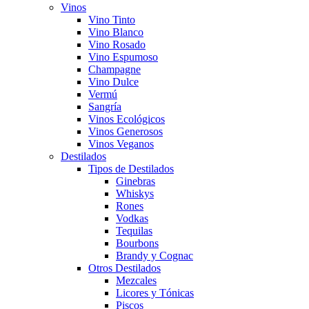
Vinos
Vino Tinto
Vino Blanco
Vino Rosado
Vino Espumoso
Champagne
Vino Dulce
Vermú
Sangría
Vinos Ecológicos
Vinos Generosos
Vinos Veganos
Destilados
Tipos de Destilados
Ginebras
Whiskys
Rones
Vodkas
Tequilas
Bourbons
Brandy y Cognac
Otros Destilados
Mezcales
Licores y Tónicas
Piscos