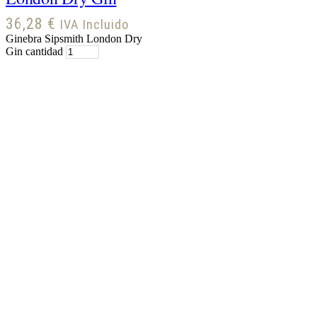
36,28
€
IVA Incluido
Ginebra Sipsmith London Dry
Gin cantidad
Hay existencias
Ginebra Ish London
Dry Gin
28,24
€
IVA Incluido
Ginebra Ish London Dry Gin
cantidad
Sobre nosotros
Política de Cookies
Política de
Privacidad
Términos y condiciones
Facebook
Twitter
Instagram
Linkedin
Youtube