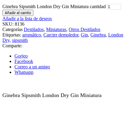
Ginebra Sipsmith London Dry Gin Miniatura cantidad
Añadir al carrito
Añadir a la lista de deseos
SKU:
8136
Categorías
Destilados
,
Miniaturas
,
Otros Destilados
Etiquetas:
aromático
,
Carcter demoledor
,
Gin
,
Ginebra
,
London
Dry
,
sipsmith
Comparte:
Gorjeo
Facebook
Correo a un amigo
Whatsapp
Ginebra Sipsmith London Dry Gin Miniatura