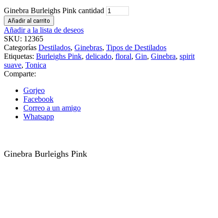
Ginebra Burleighs Pink cantidad
Añadir al carrito
Añadir a la lista de deseos
SKU:
12365
Categorías
Destilados
,
Ginebras
,
Tipos de Destilados
Etiquetas:
Burleighs Pink
,
delicado
,
floral
,
Gin
,
Ginebra
,
spirit
suave
,
Tonica
Comparte:
Gorjeo
Facebook
Correo a un amigo
Whatsapp
Ginebra Burleighs Pink