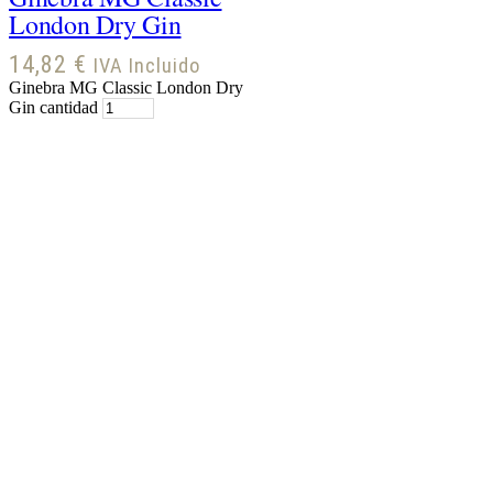
London Dry Gin
14,82
€
IVA Incluido
Ginebra MG Classic London Dry
Gin cantidad
Hay existencias
Ginebra Bombay
Original Dry Gin
16,52
€
IVA Incluido
Ginebra Bombay Original Dry
Gin cantidad
Sobre nosotros
Política de Cookies
Política de
Privacidad
Términos y condiciones
Facebook
Twitter
Instagram
Linkedin
Youtube