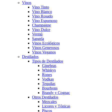
Vinos
Vino Tinto
Vino Blanco
Vino Rosado
Vino Espumoso
Champagne
Vino Dulce
Vermú
Sangría
Vinos Ecológicos
Vinos Generosos
Vinos Veganos
Destilados
Tipos de Destilados
Ginebras
Whiskys
Rones
Vodkas
Tequilas
Bourbons
Brandy y Cognac
Otros Destilados
Mezcales
Licores y Tónicas
Piscos