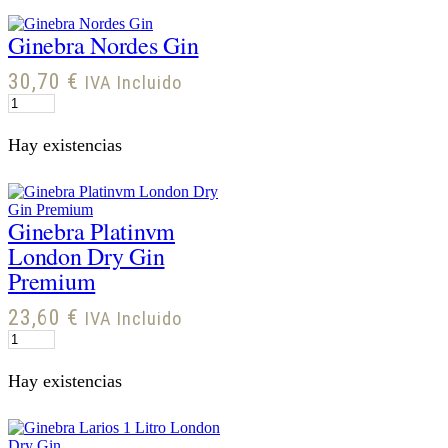
Ginebra Nordes Gin
30,70
€
IVA Incluido
Ginebra
Nordes
Gin
Hay existencias
cantidad
Ginebra Platinvm
London Dry Gin
Premium
23,60
€
IVA Incluido
Ginebra
Platinvm
London
Hay existencias
Dry
Gin
Premium
cantidad