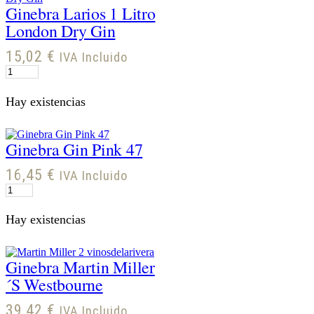
Ginebra Larios 1 Litro
London Dry Gin
15,02
€
IVA Incluido
Ginebra
Larios
1
Hay existencias
Litro
London
Dry
Ginebra Gin Pink 47
Gin
cantidad
16,45
€
IVA Incluido
Ginebra
Gin
Pink
Hay existencias
47
cantidad
Ginebra Martin Miller
´s Westbourne
39,42
€
IVA Incluido