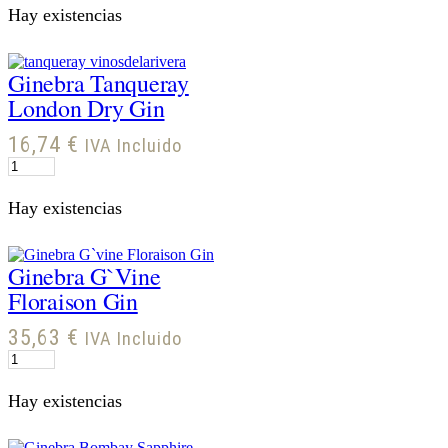
Premium
Hay existencias
Gin
cantidad
Ginebra Tanqueray
London Dry Gin
16,74
€
IVA Incluido
Ginebra
Tanqueray
London
Hay existencias
Dry
Gin
cantidad
Ginebra G`vine
Floraison Gin
35,63
€
IVA Incluido
Ginebra
G`vine
Floraison
Hay existencias
Gin
cantidad