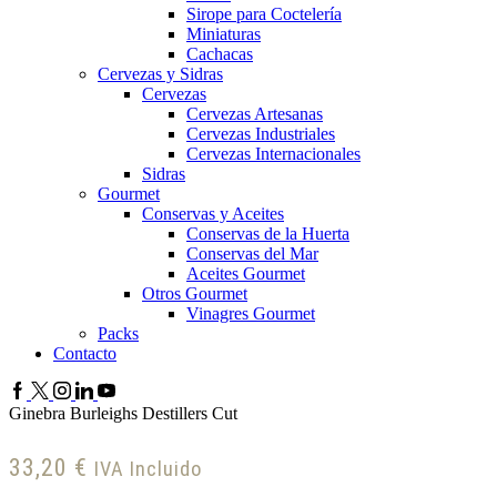
Sirope para Coctelería
Miniaturas
Cachacas
Cervezas y Sidras
Cervezas
Cervezas Artesanas
Cervezas Industriales
Cervezas Internacionales
Sidras
Gourmet
Conservas y Aceites
Conservas de la Huerta
Conservas del Mar
Aceites Gourmet
Otros Gourmet
Vinagres Gourmet
Packs
Contacto
Facebook
Twitter
Instagram
Lindkedin
YouTube
Ginebra Burleighs Destillers Cut
33,20
€
IVA Incluido