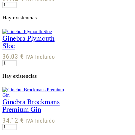
Ginebra
Martin
Miller
Hay existencias
´s
Westbourne
cantidad
Ginebra Plymouth
Sloe
36,03
€
IVA Incluido
Ginebra
Plymouth
Sloe
Hay existencias
cantidad
Ginebra Brockmans
Premium Gin
34,12
€
IVA Incluido
Ginebra
Brockmans