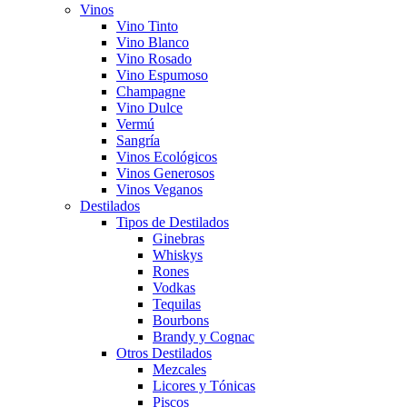
Vinos
Vino Tinto
Vino Blanco
Vino Rosado
Vino Espumoso
Champagne
Vino Dulce
Vermú
Sangría
Vinos Ecológicos
Vinos Generosos
Vinos Veganos
Destilados
Tipos de Destilados
Ginebras
Whiskys
Rones
Vodkas
Tequilas
Bourbons
Brandy y Cognac
Otros Destilados
Mezcales
Licores y Tónicas
Piscos