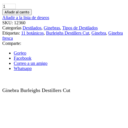
Ginebra
Burleighs
Añadir al carrito
Destillers
Añadir a la lista de deseos
Cut
SKU:
12360
cantidad
Categorías
Destilados
,
Ginebras
,
Tipos de Destilados
Etiquetas:
11 botánicos
,
Burleighs Destillers Cut
,
Ginebra
,
Ginebra
fresca
Comparte:
Gorjeo
Facebook
Correo a un amigo
Whatsapp
Ginebra Burleighs Destillers Cut