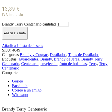
13,89
€
IVA Incluido
Brandy Terry Centenario cantidad
Añadir al carrito
Añadir a la lista de deseos
SKU:
4649
Categorías
Brandy y Cognac
,
Destilados
,
Tipos de Destilados
Etiquetas:
aguardientes
,
Brandy
,
Brandy de Jerez
,
Brandy Terry
Centenario
,
Centenario
,
envejecido
,
fruto de holandas
,
Terry
,
Terry
Centenario
Comparte:
Gorjeo
Facebook
Correo a un amigo
Whatsapp
Brandy Terry Centenario