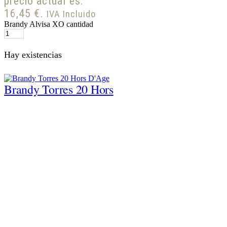
precio actual es:
16,45 €.
IVA Incluido
Brandy Alvisa XO cantidad
Hay existencias
Brandy Torres 20 Hors
D’Age
44,94
€
IVA Incluido
Brandy Torres 20 Hors D'Age
cantidad
Sobre nosotros
Política de Cookies
Política de
Privacidad
Términos y condiciones
Facebook
Twitter
Instagram
Linkedin
Youtube