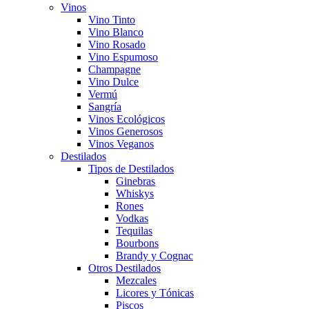
Vinos
Vino Tinto
Vino Blanco
Vino Rosado
Vino Espumoso
Champagne
Vino Dulce
Vermú
Sangría
Vinos Ecológicos
Vinos Generosos
Vinos Veganos
Destilados
Tipos de Destilados
Ginebras
Whiskys
Rones
Vodkas
Tequilas
Bourbons
Brandy y Cognac
Otros Destilados
Mezcales
Licores y Tónicas
Piscos