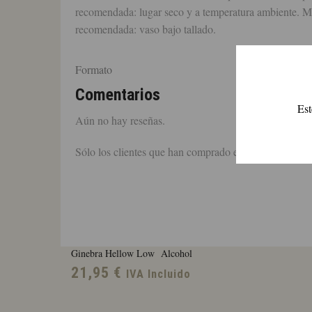
recomendada: lugar seco y a temperatura ambiente. Mar
recomendada: vaso bajo tallado.
Formato
Comentarios
Est
Aún no hay reseñas.
Sólo los clientes que han comprado este producto pue
Ginebra Hellow Low Alcohol
21,95
€
IVA Incluido