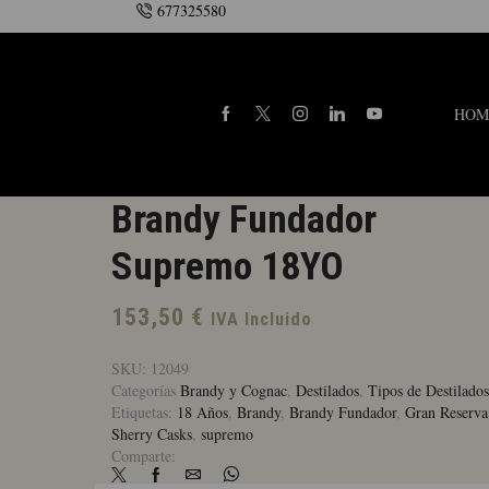
677325580
onsulte la añada
Contacto
HOM
Brandy Fundador
Supremo 18YO
153,50
€
IVA Incluido
SKU:
12049
Categorías
Brandy y Cognac
,
Destilados
,
Tipos de Destilados
Etiquetas:
18 Años
,
Brandy
,
Brandy Fundador
,
Gran Reserva
Sherry Casks
,
supremo
Comparte: