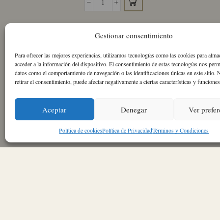
Brandy
de
Jerez
Gestionar consentimiento
Solera
Reserva
Para ofrecer las mejores experiencias, utilizamos tecnologías como las cookies para alma
Lustau
acceder a la información del dispositivo. El consentimiento de estas tecnologías nos perm
cantidad
datos como el comportamiento de navegación o las identificaciones únicas en este sitio. 
retirar el consentimiento, puede afectar negativamente a ciertas características y funciones
Aceptar
Denegar
Ver prefer
Política de cookies
Política de Privacidad
Términos y Condiciones
Sobre nosotros
Política de Cookies