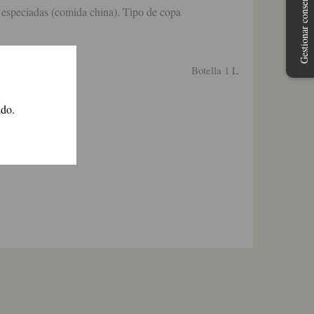
Gestionar consentimiento
y especiadas (comida china). Tipo de copa
Botella 1 L
ido.