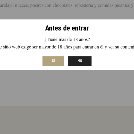
idaje: nueces, postres con chocolates, repostería y comidas picantes 
Antes de entrar
¿Tiene más de 18 años?
e sitio web exige ser mayor de 18 años para entrar en él y ver su conten
SÍ
NO
de dejar una reseña.