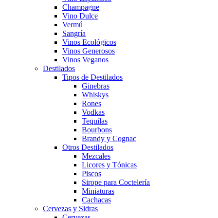
Champagne
Vino Dulce
Vermú
Sangría
Vinos Ecológicos
Vinos Generosos
Vinos Veganos
Destilados
Tipos de Destilados
Ginebras
Whiskys
Rones
Vodkas
Tequilas
Bourbons
Brandy y Cognac
Otros Destilados
Mezcales
Licores y Tónicas
Piscos
Sirope para Coctelería
Miniaturas
Cachacas
Cervezas y Sidras
Cervezas