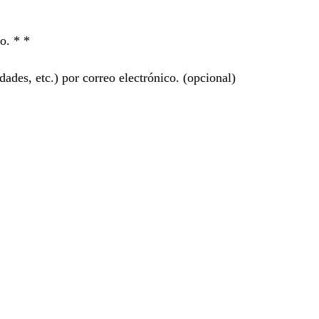
ro. *
*
ades, etc.) por correo electrónico.
(opcional)