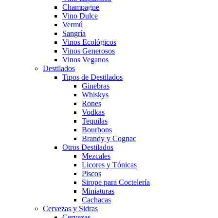
Champagne
Vino Dulce
Vermú
Sangría
Vinos Ecológicos
Vinos Generosos
Vinos Veganos
Destilados
Tipos de Destilados
Ginebras
Whiskys
Rones
Vodkas
Tequilas
Bourbons
Brandy y Cognac
Otros Destilados
Mezcales
Licores y Tónicas
Piscos
Sirope para Coctelería
Miniaturas
Cachacas
Cervezas y Sidras
Cervezas