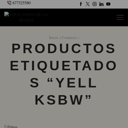
677325580
Inicio
Comercio
PRODUCTOS
ETIQUETADO
S “YELL
KSBW”
Filtros