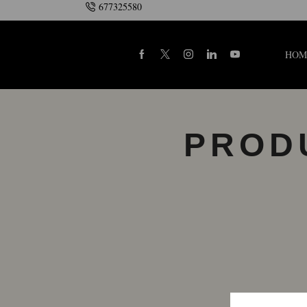
677325580
HOM
PROD