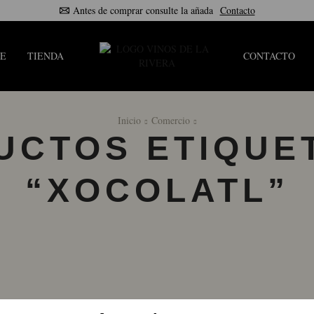
Antes de comprar consulte la añada
Contacto
E
TIENDA
CONTACTO
Inicio
Comercio
UCTOS ETIQUE
“XOCOLATL”