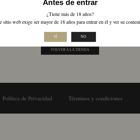
Antes de entrar
¿Tiene más de 18 años?
NO SE HAN ENCONTRADO PRODUCTO
e sitio web exige ser mayor de 18 años para entrar en él y ver su conten
Revisa tu escritura o busca de nuevo con términos menos específicos.
SÍ
NO
VOLVER A LA TIENDA
Política de Privacidad
Términos y condiciones