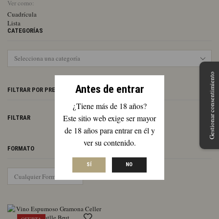
Ver como:
Cuadrícula
Lista
CATEGORÍAS
Gestionar consentimiento
Antes de entrar
FILTRAR POR PRECIO
¿Tiene más de 18 años?
Pr
Pr
Este sitio web exige ser mayor
FILTRAR
mí
má
de 18 años para entrar en él y
ver su contenido.
FORMATO
SÍ
NO