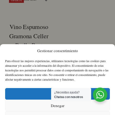
OFERTA
Vino Espumoso
Gramona Celler
Batlle Brut
Gestionar consentimiento
El
El
80,77
€
77,77
€
IVA
Para ofrecer las mejores experiencias, utilizamos tecnologías como las cookies para
precio
precio
Incluido
almacenar y/o acceder a la información del dispositivo. El consentimiento de estas
original
actual
tecnologías nos permitirá procesar datos como el comportamiento de navegación o las
identificaciones únicas en este sitio. No consentir o retirar el consentimiento, puede
Vino
era:
es:
afectar negativamente a ciertas características y funciones.
Espumoso
80,77 €.
77,77 €.
Gramona
Celler
¿Necesitas ayuda?
Aceptar
Batlle
Chatea con nosotros
Brut
Sobre nosotros
Política de Cookies
Política
Denegar
cantidad
de Privacidad
Términos y condiciones