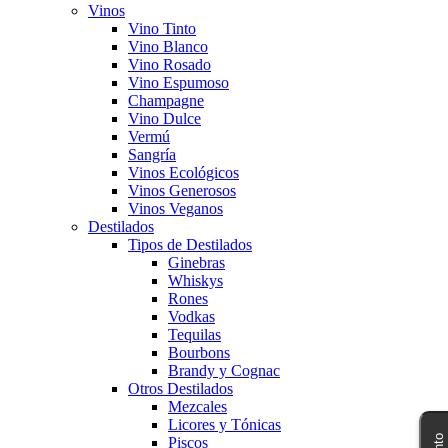
Vinos
Vino Tinto
Vino Blanco
Vino Rosado
Vino Espumoso
Champagne
Vino Dulce
Vermú
Sangría
Vinos Ecológicos
Vinos Generosos
Vinos Veganos
Destilados
Tipos de Destilados
Ginebras
Whiskys
Rones
Vodkas
Tequilas
Bourbons
Brandy y Cognac
Otros Destilados
Mezcales
Licores y Tónicas
Piscos