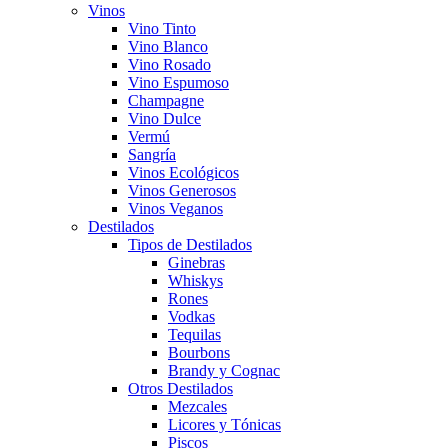
Vinos
Vino Tinto
Vino Blanco
Vino Rosado
Vino Espumoso
Champagne
Vino Dulce
Vermú
Sangría
Vinos Ecológicos
Vinos Generosos
Vinos Veganos
Destilados
Tipos de Destilados
Ginebras
Whiskys
Rones
Vodkas
Tequilas
Bourbons
Brandy y Cognac
Otros Destilados
Mezcales
Licores y Tónicas
Piscos