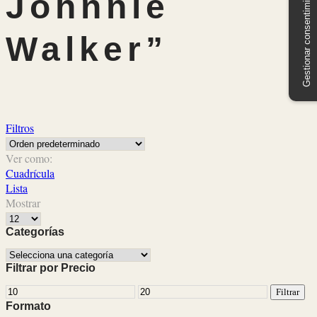
Gestionar consentimiento
Johnnie
Walker”
Filtros
Ver como:
Cuadrícula
Lista
Mostrar
Productos
por
Categorías
pagina
Filtrar por Precio
Precio
Precio
Filtrar
mínimo
máximo
Formato