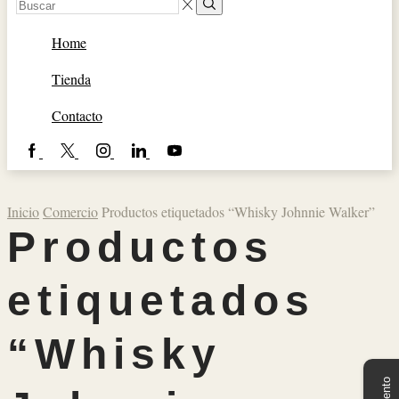
Entrada
Búsqueda
De
Búsqueda
Home
Tienda
Contacto
Facebook
Twitter
Instagram
Lindkedin
YouTube
Inicio
Comercio
Productos etiquetados “Whisky Johnnie Walker”
Productos
etiquetados
“Whisky