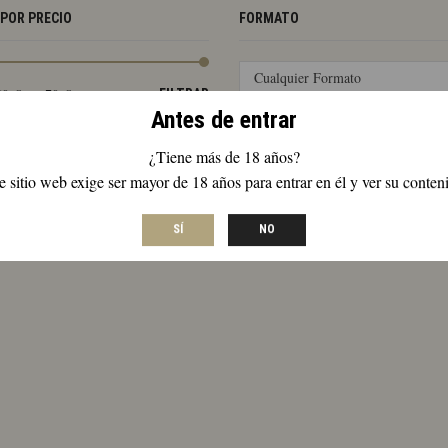
 POR PRECIO
FORMATO
Cualquier Formato
Precio
Precio
—
60 €
70 €
FILTRAR
mínimo
máximo
Antes de entrar
¿Tiene más de 18 años?
e sitio web exige ser mayor de 18 años para entrar en él y ver su conten
SÍ
NO