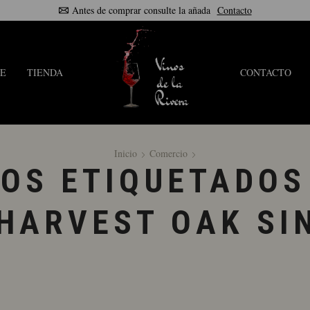
Antes de comprar consulte la añada
Contacto
E
TIENDA
CONTACTO
Inicio
Comercio
OS ETIQUETADOS
HARVEST OAK SI