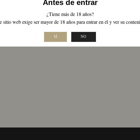
Antes de entrar
R POR PRECIO
FORMATO
¿Tiene más de 18 años?
e sitio web exige ser mayor de 18 años para entrar en él y ver su conten
Precio
Precio
Cualquier Formato
R
mínimo
máximo
SÍ
NO