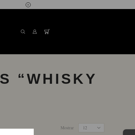
S “WHISKY
Productos
Mostrar
por