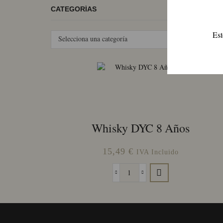
CATEGORÍAS
FILTRA
Est
Selecciona una categoría
FILTRA
Whisky DYC 8 Años
15,49
€
IVA Incluido
Whisky
DYC
8
Años
cantidad