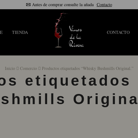
Antes de comprar consulte la añada
Contacto
E
TIENDA
CONTACTO
Inicio
Comercio
Productos etiquetados “Whisky Bushmills Original.”
os etiquetados
shmills Origina