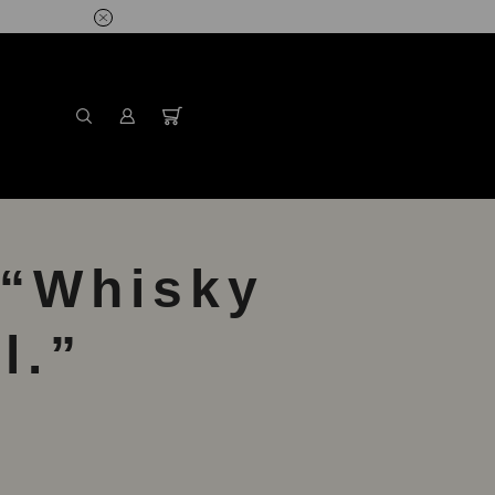
 “Whisky
l.”