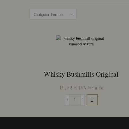
Whisky Bushmills Original
19,72
€
IVA Incluido
Whisky
Bushmills
Original
cantidad