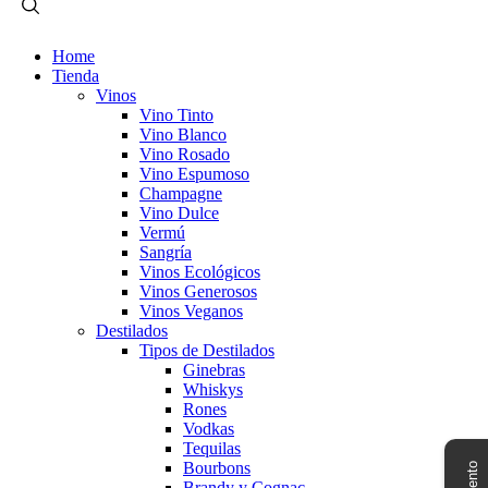
Home
Tienda
Vinos
Vino Tinto
Vino Blanco
Vino Rosado
Vino Espumoso
Champagne
Vino Dulce
Vermú
Sangría
Vinos Ecológicos
Vinos Generosos
Vinos Veganos
Destilados
Tipos de Destilados
Ginebras
Whiskys
Rones
Vodkas
Tequilas
Bourbons
Brandy y Cognac