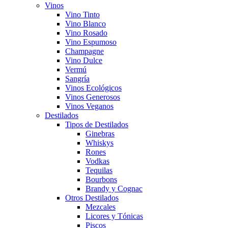
Vinos
Vino Tinto
Vino Blanco
Vino Rosado
Vino Espumoso
Champagne
Vino Dulce
Vermú
Sangría
Vinos Ecológicos
Vinos Generosos
Vinos Veganos
Destilados
Tipos de Destilados
Ginebras
Whiskys
Rones
Vodkas
Tequilas
Bourbons
Brandy y Cognac
Otros Destilados
Mezcales
Licores y Tónicas
Piscos