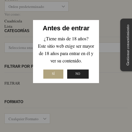
Ver como:
Cuadrícula
Lista
Antes de entrar
Gestionar consentimiento
CATEGORÍAS
¿Tiene más de 18 años?
Este sitio web exige ser mayor
de 18 años para entrar en él y
ver su contenido.
FILTRAR POR PRECIO
SÍ
NO
Pr
Pr
FILTRAR
mí
má
FORMATO