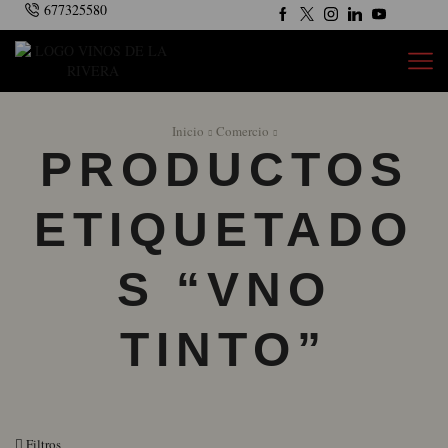
677325580
Inicio
Comercio
PRODUCTOS
ETIQUETADO
S “VNO
TINTO”
Filtros