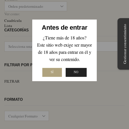
Ver como:
Cuadrícula
Lista
Antes de entrar
Gestionar consentimiento
CATEGORÍAS
¿Tiene más de 18 años?
Este sitio web exige ser mayor
de 18 años para entrar en él y
ver su contenido.
FILTRAR POR PRECIO
SÍ
NO
Pr
Pr
FILTRAR
mí
má
FORMATO