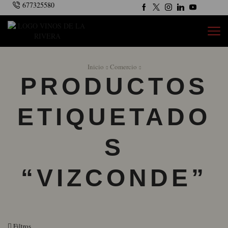
677325580
Inicio
Comercio
PRODUCTOS
ETIQUETADO
S
“VIZCONDE”
Filtros