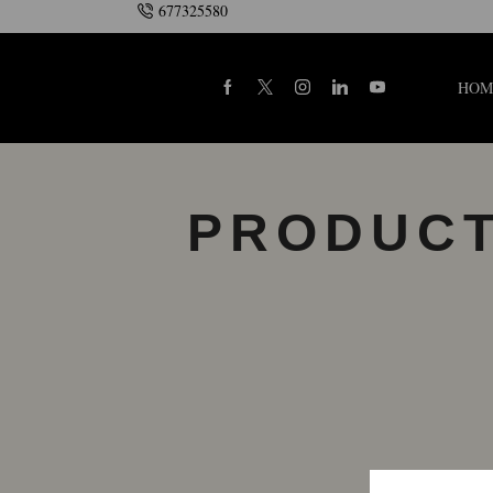
677325580
HOM
PRODUCT