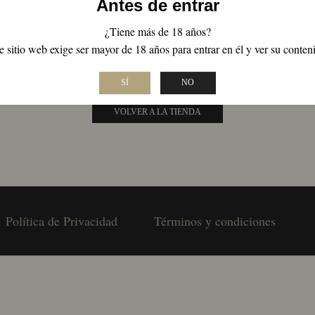
Antes de entrar
¿Tiene más de 18 años?
NO SE HAN ENCONTRADO PRODUCTO
e sitio web exige ser mayor de 18 años para entrar en él y ver su conten
Revisa tu escritura o busca de nuevo con términos menos específicos.
SÍ
NO
VOLVER A LA TIENDA
Política de Privacidad
Términos y condiciones